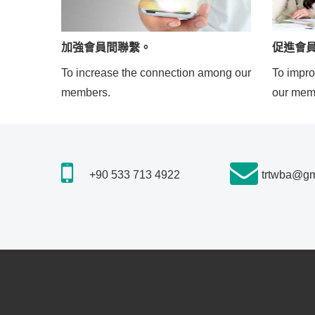
加強會員間聯繫。
促進會
To increase the connection among our
To impro
members.
our mem
+90 533 713 4922
trtwba@gm