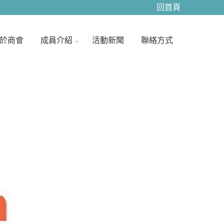
回首頁
並且確實地實踐。我們的成員為您提供以最親切、最有效率 負
間和競爭優勢以及能更有競爭力，不僅要滿足客戶的需求 以實
我們將進行了解，提出改善方案及持續追蹤 持續不斷提升服務
於商會
成員介紹
活動新聞
聯絡方式
，本著誠信、正直、專注、服務的企業文化 落實以客為尊的企
客戶服務滿意度。踏實的經營、穩健的績效一直是我們凝聚動力
,，唯有誠信才能使企業贏得股東、員工,而機動性的研發、迅速
需的挑戰。今後，科定企業將秉持著,以穩健踏實的腳步追求企
的理念也不斷地體現在企業文化、營運策略與日常管理中 以穩
，積極創造新的差異化,掌握先機、創造財富、誠信服務、保障
之需求 忠於公司、誠實可靠、信守承諾、腳踏實地的 ... 憑
領域中穩健成長，樹立了信譽 ... 永續經營,為了持續精進在