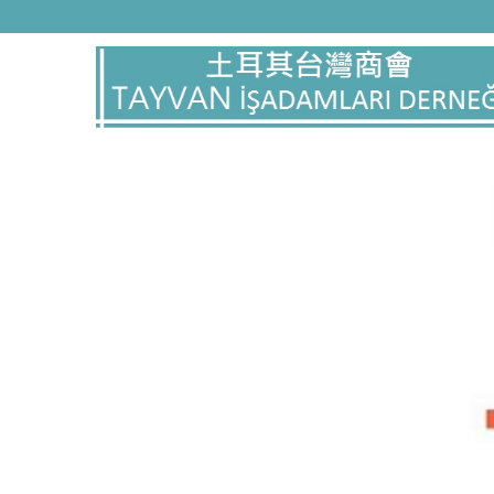
本公司秉持服務本位與穩健務實一直是本公司之基礎與優勢，我
責任的態度來提供顧客最完善的服務，就是我們一貫堅持的原則
際行的行動提供完整的服務方案，並致力於維護品質，為提高客
品質與競爭力，以達到客戶滿意的最終目標。您的信賴是我們最
業精神，秉持著穩健的經營理念，並充分展現企業最佳執行力
秉持實事求是、精益求精的精神，不斷追求進步,自設立以來秉
的配合度、既不斷的提昇層次，來確保公司的競爭力秉持著穩健
業永續經營及成長；除整體營運穩定外，獲利狀況也逐年提昇,
健的步伐，秉持著「創新、超越、利潤、同享」的經營理念，對
權益」的經營理念努力,秉持著「誠懇相待、講求效率、領先創新
藉著穩健的營運基礎，我們追求更佳的品質,不忘社會公益，善盡企
永續管理的目標， ... 展望未來，力成科技仍將秉持著「承諾、