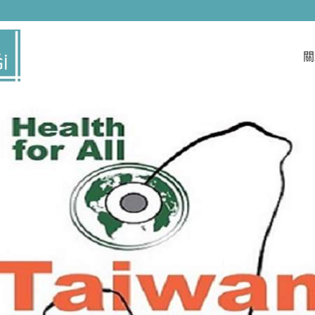
們具有累積多年的專業服務與實務經驗，提供客戶完善的需求，
。我們竭力為客戶提最好的服務，讓客戶在產品應用擁有更大空
戶滿意度而努力。我們重視客戶的需求及意見，對於客戶意見，
關
大的動力，本公司一直以來皆以提供顧客最高滿意度商品為目標
。我們擁有堅持專業經營的理念，秉持顧客至上，不斷提升整體
持「滿足客戶、追求卓越」的理念，朝向技術引導市場的研發方向
發展、追求企業永續經營及成長為理念 持續成長是我們隨時與必
多年來一路秉持著「誠信、穩健、挑戰、創新」的經營理念，這樣
外持續開創企業經營空間；對內致力於追求群體和諧及超越自我
」的經營理念，以穩健創新的經營，卓越的投資管理能力，滿足客戶
業民之責任,掌握了每一個轉型契機，成就了今日最強大,在其專業
技術、整合