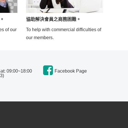
。
協助解決會員之商務困難。
es of our
To help with commercial difficulties of
our members.
t: 09:00~18:00
Facebook Page
3)