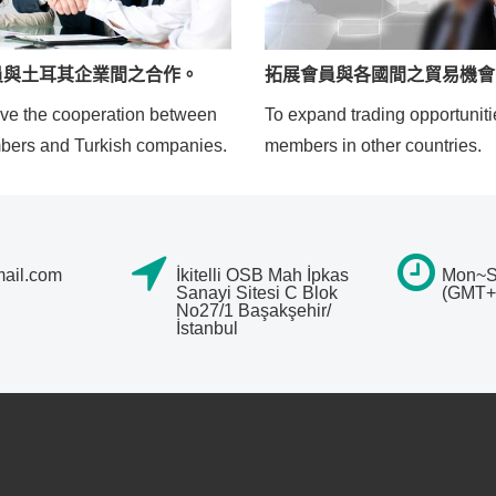
員與土耳其企業間之合作。
拓展會員與各國間之貿易機會
ve the cooperation between
To expand trading opportuniti
bers and Turkish companies.
members in other countries.
ail.com
İkitelli OSB Mah İpkas
Mon~Sa
Sanayi Sitesi C Blok
(GMT+
No27/1 Başakşehir/
İstanbul