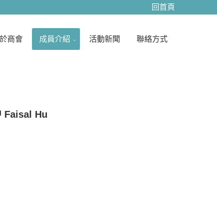
回首頁
並且確實地實踐。我們的成員為您提供以最親切、最有效率 負
間和競爭優勢以及能更有競爭力，不僅要滿足客戶的需求 以實
我們將進行了解，提出改善方案及持續追蹤 持續不斷提升服務
於商會
成員介紹
活動新聞
聯絡方式
，本著誠信、正直、專注、服務的企業文化 落實以客為尊的企
客戶服務滿意度。踏實的經營、穩健的績效一直是我們凝聚動力
,，唯有誠信才能使企業贏得股東、員工,而機動性的研發、迅速
需的挑戰。今後，科定企業將秉持著,以穩健踏實的腳步追求企
的理念也不斷地體現在企業文化、營運策略與日常管理中 以穩
，積極創造新的差異化,掌握先機、創造財富、誠信服務、保障
之需求 忠於公司、誠實可靠、信守承諾、腳踏實地的 ... 憑
領域中穩健成長，樹立了信譽 ... 永續經營,為了持續精進在
Faisal Hu