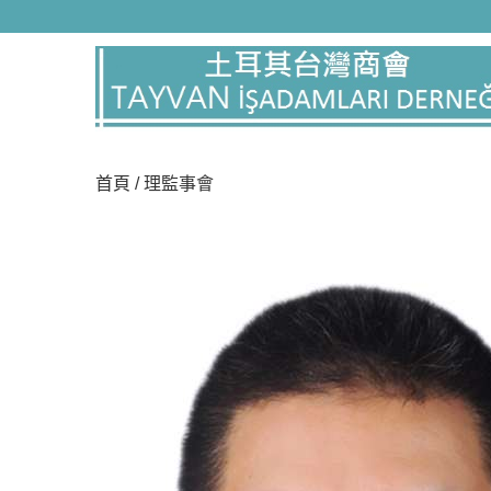
本公司秉持服務本位與穩健務實一直是本公司之基礎與優勢，我
責任的態度來提供顧客最完善的服務，就是我們一貫堅持的原則
際行的行動提供完整的服務方案，並致力於維護品質，為提高客
品質與競爭力，以達到客戶滿意的最終目標。您的信賴是我們最
業精神，秉持著穩健的經營理念，並充分展現企業最佳執行力
秉持實事求是、精益求精的精神，不斷追求進步,自設立以來秉
的配合度、既不斷的提昇層次，來確保公司的競爭力秉持著穩健
業永續經營及成長；除整體營運穩定外，獲利狀況也逐年提昇,
健的步伐，秉持著「創新、超越、利潤、同享」的經營理念，對
首頁
/ 理監事會
權益」的經營理念努力,秉持著「誠懇相待、講求效率、領先創新
藉著穩健的營運基礎，我們追求更佳的品質,不忘社會公益，善盡企
永續管理的目標， ... 展望未來，力成科技仍將秉持著「承諾、