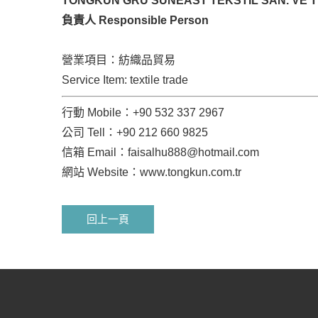
TONGKUN GRU SUNEAST TEKSTIL SAN. VE TIC
負責人 Responsible Person
營業項目：紡織品貿易
Service Item: textile trade
行動 Mobile：+90 532 337 2967
公司 Tell：+90 212 660 9825
信箱 Email：
faisalhu888@hotmail.com
網站 Website：
www.tongkun.com.tr
回上一頁