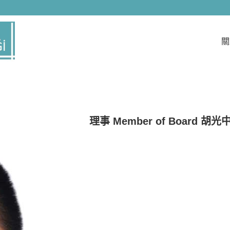
們具有累積多年的專業服務與實務經驗，提供客戶完善的需求，
。我們竭力為客戶提最好的服務，讓客戶在產品應用擁有更大空
戶滿意度而努力。我們重視客戶的需求及意見，對於客戶意見，
關
大的動力，本公司一直以來皆以提供顧客最高滿意度商品為目標
。我們擁有堅持專業經營的理念，秉持顧客至上，不斷提升整體
持「滿足客戶、追求卓越」的理念，朝向技術引導市場的研發方向
發展、追求企業永續經營及成長為理念 持續成長是我們隨時與必
多年來一路秉持著「誠信、穩健、挑戰、創新」的經營理念，這樣
外持續開創企業經營空間；對內致力於追求群體和諧及超越自我
」的經營理念，以穩健創新的經營，卓越的投資管理能力，滿足客戶
業民之責任,掌握了每一個轉型契機，成就了今日最強大,在其專業
技術、整合
理事 Member of Board 胡光中 