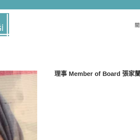
們具有累積多年的專業服務與實務經驗，提供客戶完善的需求，
。我們竭力為客戶提最好的服務，讓客戶在產品應用擁有更大空
戶滿意度而努力。我們重視客戶的需求及意見，對於客戶意見，
關
大的動力，本公司一直以來皆以提供顧客最高滿意度商品為目標
。我們擁有堅持專業經營的理念，秉持顧客至上，不斷提升整體
持「滿足客戶、追求卓越」的理念，朝向技術引導市場的研發方向
發展、追求企業永續經營及成長為理念 持續成長是我們隨時與必
多年來一路秉持著「誠信、穩健、挑戰、創新」的經營理念，這樣
外持續開創企業經營空間；對內致力於追求群體和諧及超越自我
」的經營理念，以穩健創新的經營，卓越的投資管理能力，滿足客戶
業民之責任,掌握了每一個轉型契機，成就了今日最強大,在其專業
技術、整合
理事 Member of Board 張家蘭 