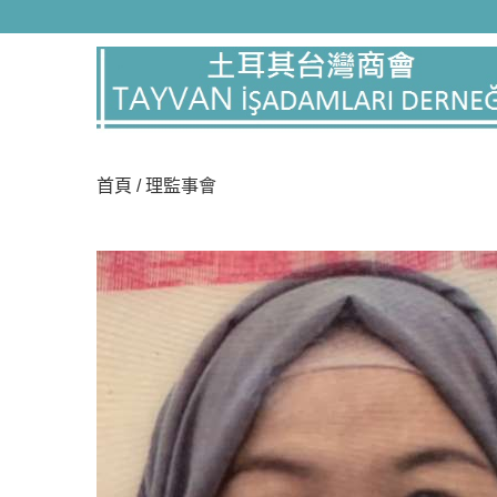
本公司秉持服務本位與穩健務實一直是本公司之基礎與優勢，我
責任的態度來提供顧客最完善的服務，就是我們一貫堅持的原則
際行的行動提供完整的服務方案，並致力於維護品質，為提高客
品質與競爭力，以達到客戶滿意的最終目標。您的信賴是我們最
業精神，秉持著穩健的經營理念，並充分展現企業最佳執行力
秉持實事求是、精益求精的精神，不斷追求進步,自設立以來秉
的配合度、既不斷的提昇層次，來確保公司的競爭力秉持著穩健
業永續經營及成長；除整體營運穩定外，獲利狀況也逐年提昇,
健的步伐，秉持著「創新、超越、利潤、同享」的經營理念，對
首頁
/ 理監事會
權益」的經營理念努力,秉持著「誠懇相待、講求效率、領先創新
藉著穩健的營運基礎，我們追求更佳的品質,不忘社會公益，善盡企
永續管理的目標， ... 展望未來，力成科技仍將秉持著「承諾、