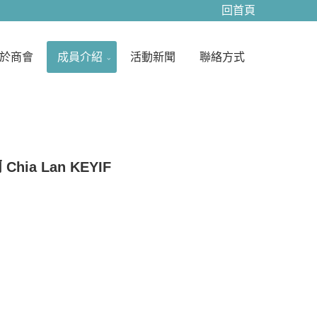
回首頁
並且確實地實踐。我們的成員為您提供以最親切、最有效率 負
間和競爭優勢以及能更有競爭力，不僅要滿足客戶的需求 以實
我們將進行了解，提出改善方案及持續追蹤 持續不斷提升服務
於商會
成員介紹
活動新聞
聯絡方式
，本著誠信、正直、專注、服務的企業文化 落實以客為尊的企
客戶服務滿意度。踏實的經營、穩健的績效一直是我們凝聚動力
,，唯有誠信才能使企業贏得股東、員工,而機動性的研發、迅速
需的挑戰。今後，科定企業將秉持著,以穩健踏實的腳步追求企
的理念也不斷地體現在企業文化、營運策略與日常管理中 以穩
，積極創造新的差異化,掌握先機、創造財富、誠信服務、保障
之需求 忠於公司、誠實可靠、信守承諾、腳踏實地的 ... 憑
領域中穩健成長，樹立了信譽 ... 永續經營,為了持續精進在
Chia Lan KEYIF