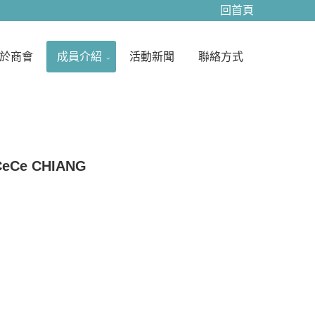
回首頁
並且確實地實踐。我們的成員為您提供以最親切、最有效率 負
間和競爭優勢以及能更有競爭力，不僅要滿足客戶的需求 以實
我們將進行了解，提出改善方案及持續追蹤 持續不斷提升服務
於商會
成員介紹
活動新聞
聯絡方式
，本著誠信、正直、專注、服務的企業文化 落實以客為尊的企
客戶服務滿意度。踏實的經營、穩健的績效一直是我們凝聚動力
,，唯有誠信才能使企業贏得股東、員工,而機動性的研發、迅速
需的挑戰。今後，科定企業將秉持著,以穩健踏實的腳步追求企
的理念也不斷地體現在企業文化、營運策略與日常管理中 以穩
，積極創造新的差異化,掌握先機、創造財富、誠信服務、保障
之需求 忠於公司、誠實可靠、信守承諾、腳踏實地的 ... 憑
領域中穩健成長，樹立了信譽 ... 永續經營,為了持續精進在
CeCe CHIANG