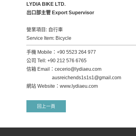
LYDIA BIKE LTD.
出口部主管 Export Supervisor
營業項目: 自行車
Service Item: Bicycle
手機 Mobile：+90 5523 264 977
公司 Tell: +90 212 576 6765
信箱 Email：
cecerio@lydiaeu.com
ausreichends1s1s1@gmail.com
網站 Website：www.lydiaeu.com
回上一頁