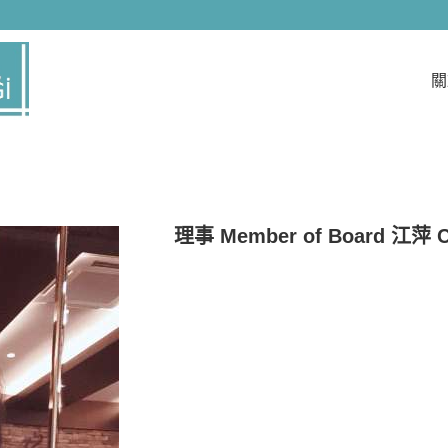
們具有累積多年的專業服務與實務經驗，提供客戶完善的需求，
。我們竭力為客戶提最好的服務，讓客戶在產品應用擁有更大空
戶滿意度而努力。我們重視客戶的需求及意見，對於客戶意見，
關
大的動力，本公司一直以來皆以提供顧客最高滿意度商品為目標
。我們擁有堅持專業經營的理念，秉持顧客至上，不斷提升整體
持「滿足客戶、追求卓越」的理念，朝向技術引導市場的研發方向
發展、追求企業永續經營及成長為理念 持續成長是我們隨時與必
多年來一路秉持著「誠信、穩健、挑戰、創新」的經營理念，這樣
外持續開創企業經營空間；對內致力於追求群體和諧及超越自我
」的經營理念，以穩健創新的經營，卓越的投資管理能力，滿足客戶
業民之責任,掌握了每一個轉型契機，成就了今日最強大,在其專業
技術、整合
理事 Member of Board 江萍 