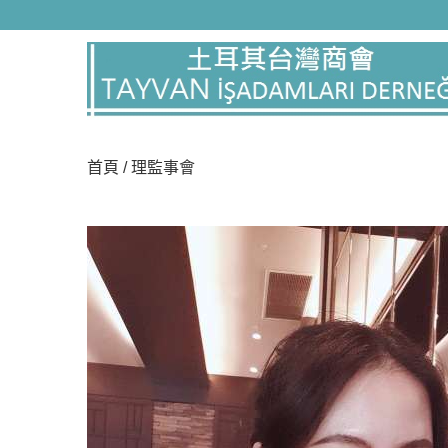
本公司秉持服務本位與穩健務實一直是本公司之基礎與優勢，我
責任的態度來提供顧客最完善的服務，就是我們一貫堅持的原則
際行的行動提供完整的服務方案，並致力於維護品質，為提高客
品質與競爭力，以達到客戶滿意的最終目標。您的信賴是我們最
業精神，秉持著穩健的經營理念，並充分展現企業最佳執行力
秉持實事求是、精益求精的精神，不斷追求進步,自設立以來秉
的配合度、既不斷的提昇層次，來確保公司的競爭力秉持著穩健
業永續經營及成長；除整體營運穩定外，獲利狀況也逐年提昇,
健的步伐，秉持著「創新、超越、利潤、同享」的經營理念，對
首頁
/ 理監事會
權益」的經營理念努力,秉持著「誠懇相待、講求效率、領先創新
藉著穩健的營運基礎，我們追求更佳的品質,不忘社會公益，善盡企
永續管理的目標， ... 展望未來，力成科技仍將秉持著「承諾、